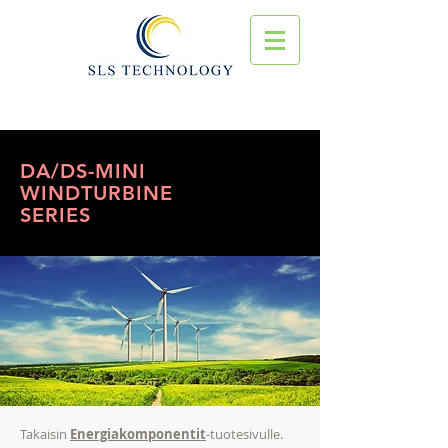
DA/DS-MINI
WINDTURBINE
SERIES
Takaisin
Energiakomponentit
-tuotesivulle.